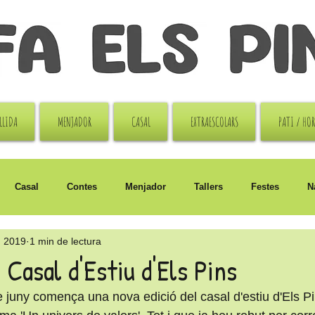
LLIDA
MENJADOR
CASAL
EXTRAESCOLARS
PATI / HO
Casal
Contes
Menjador
Tallers
Festes
N
n 2019
1 min de lectura
i
Sant Jordi
Casal d'Estiu d'Els Pins
 juny comença una nova edició del casal d'estiu d'Els Pin