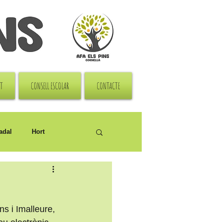
RT
CONSELL ESCOLAR
CONTACTE
adal
Hort
s i Imalleure, 