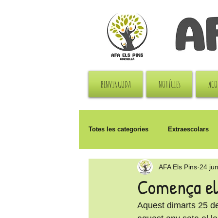
BENVINGUDA
NOTÍCIES
ACO
Totes les categories
Extraescolars
AFA Els Pins
24 ju
Reunions
Solidaritat
Pat
Comença el 
Aquest dimarts 25 de