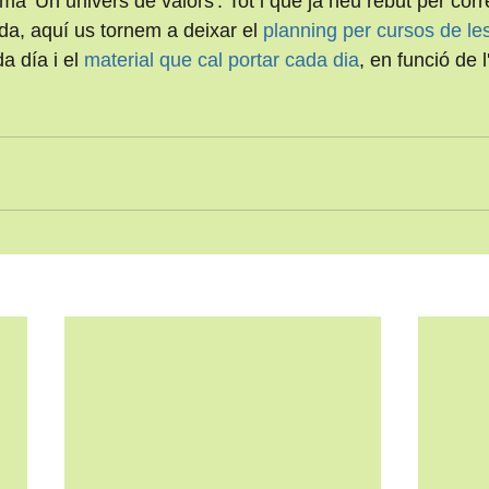
ma 'Un univers de valors'. Tot i que ja heu rebut per corr
da, aquí us tornem a deixar el 
planning per cursos de les
 día i el 
material que cal portar cada dia
, en funció de l'