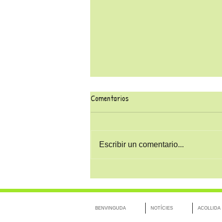
Comentarios
Escribir un comentario...
Inscripcions obertes al Casal
d'estiu 2026
BENVINGUDA
NOTÍCIES
ACOLLIDA