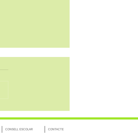
ipcions obertes al casal
u
CONSELL ESCOLAR
CONTACTE