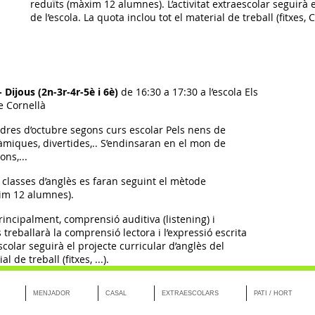
reduïts (màxim 12 alumnes). L’activitat extraescolar seguirà e
de l’escola. La quota inclou tot el material de treball (fitxes, CD
- Dijous (2n-3r-4r-5è i 6è)
de 16:30 a 17:30 a l’escola Els
e Cornellà
dres d’octubre segons curs escolar Pels nens de
àmiques, divertides,.. S’endinsaran en el mon de
ons,...
s classes d’anglès es faran seguint el mètode
im 12 alumnes).
rincipalment, comprensió auditiva (listening) i
treballarà la comprensió lectora i l’expressió escrita
aescolar seguirà el projecte curricular d’anglès del
 de treball (fitxes, ...).
MENJADOR
CASAL
EXTRAESCOLARS
PATI / HORT