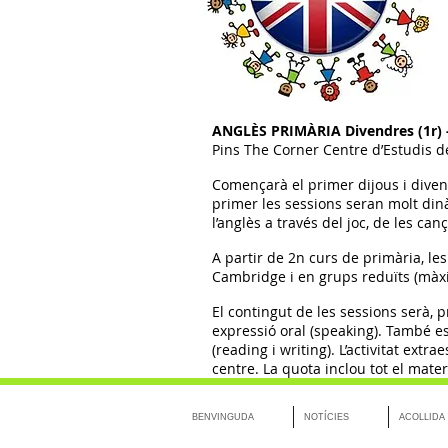
ANGLÈS PRIMÀRIA
Divendres (1r) 
Pins The Corner Centre d’Estudis d
Començarà el primer dijous i diven
primer les sessions seran molt din
l’anglès a través del joc, de les canç
A partir de 2n curs de primària, le
Cambridge i en grups reduïts (màx
El contingut de les sessions serà, p
expressió oral (speaking). També es 
(reading i writing). L’activitat extr
centre. La quota inclou tot el material
BENVINGUDA
NOTÍCIES
ACOLLIDA