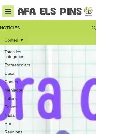
NOTÍCIES
Contes
Totes les
categories
Extraescolars
Casal
Contes
Menjador
Tallers
Festes
Nadal
Hort
Reunions