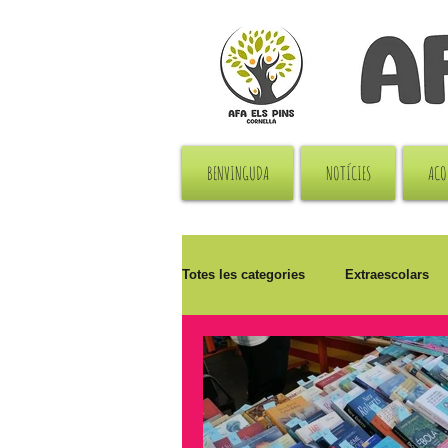
BENVINGUDA
NOTÍCIES
ACO
Totes les categories
Extraescolars
Solidaritat
Pati
Sant Jord