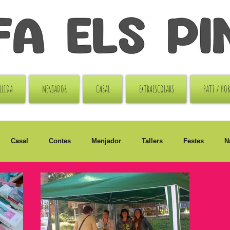
LLIDA
MENJADOR
CASAL
EXTRAESCOLARS
PATI / HO
Casal
Contes
Menjador
Tallers
Festes
N
i