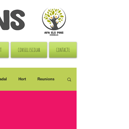
RT
CONSELL ESCOLAR
CONTACTE
adal
Hort
Reunions