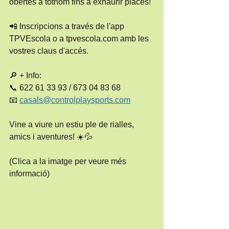
obertes a tothom fins a exhaurir places!
📲 Inscripcions a través de l'app 
TPVEscola o a tpvescola.com amb les 
vostres claus d'accés.
🔎 + Info:
📞 622 61 33 93 / 673 04 83 68
📧 
casals@controlplaysports.com
Vine a viure un estiu ple de rialles, 
amics i aventures! ☀️💦
(Clica a la imatge per veure més 
informació)