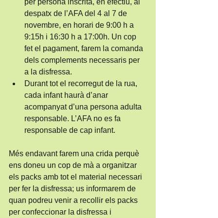
per persona inscrita, en efectiu, al 
despatx de l’AFA del 4 al 7 de 
novembre, en horari de 9:00 h a 
9:15h i 16:30 h a 17:00h. Un cop 
fet el pagament, farem la comanda 
dels complements necessaris per 
a la disfressa.
Durant tot el recorregut de la rua, 
cada infant haurà d’anar 
acompanyat d’una persona adulta 
responsable. L’AFA no es fa 
responsable de cap infant.
Més endavant farem una crida perquè 
ens doneu un cop de mà a organitzar 
els packs amb tot el material necessari 
per fer la disfressa; us informarem de 
quan podreu venir a recollir els packs 
per confeccionar la disfressa i 