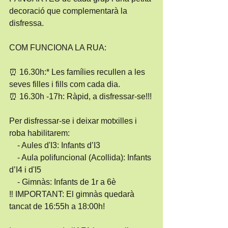
decoració que complementarà la 
disfressa.
COM FUNCIONA LA RUA:
⏰ 16.30h:* Les famílies recullen a les 
seves filles i fills com cada dia.
⏰ 16.30h -17h: Ràpid, a disfressar-se!!!
Per disfressar-se i deixar motxilles i 
roba habilitarem:
    - Aules d'I3: Infants d’I3
    - Aula polifuncional (Acollida): Infants 
d’I4 i d'I5
    - Gimnàs: Infants de 1r a 6è
‼️ IMPORTANT: El gimnàs quedarà 
tancat de 16:55h a 18:00h!