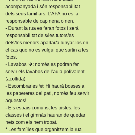
acompanyada i són responsabilitat 
dels seus familiars. L’AFA no es fa 
responsable de cap nena o nen.
- Durant la rua es faran fotos i serà 
responsabilitat dels/les tutors/es 
dels/les menors apartar/allunyar-los en 
el cas que no es vulgui que surtin a les 
fotos.
- Lavabos 🚾: només es podran fer 
servir els lavabos de l’aula polivalent 
(acollida).
- Escombraries 🗑: Hi haurà bosses a 
les papereres del pati, només feu servir 
aquestes!
- Els espais comuns, les pistes, les 
classes i el gimnàs hauran de quedar 
nets com els hem trobat.
* Les famílies que organitzem la rua 