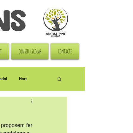
RT
CONSELL ESCOLAR
CONTACTE
adal
Hort
s proposem fer 