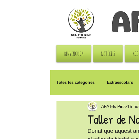
BENVINGUDA
NOTÍCIES
ACO
Totes les categories
Extraescolars
AFA Els Pins
15 no
Reunions
Solidaritat
Pat
Taller de N
Donat que aquest any