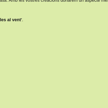
 casa. Amb les vostres creacions donarem un aspecte mé
les al vent'
.