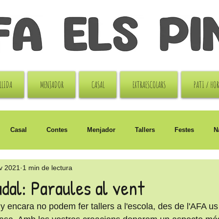
LLIDA
MENJADOR
CASAL
EXTRAESCOLARS
PATI / HO
Casal
Contes
Menjador
Tallers
Festes
N
v 2021
1 min de lectura
i
Sant Jordi
adal: Paraules al vent
 encara no podem fer tallers a l'escola, des de l'AFA u