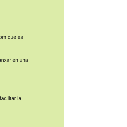
com que es 
ganxar en una 
cilitar la 