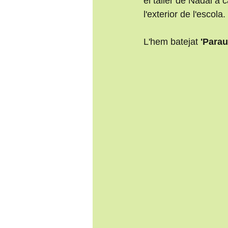
el taller de Nadal a
l'exterior de l'escola.
L'hem batejat 
'Parau