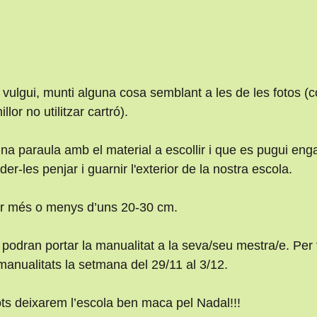
i vulgui, munti alguna cosa semblant a les de les fotos (
illor no utilitzar cartró).
una paraula amb el material a escollir i que es pugui en
der-les penjar i guarnir l'exterior de la nostra escola. 
r més o menys d’uns 20-30 cm.
podran portar la manualitat a la seva/seu mestra/e. Per fa
 manualitats la setmana del 29/11 al 3/12.
ots deixarem l’escola ben maca pel Nadal!!!