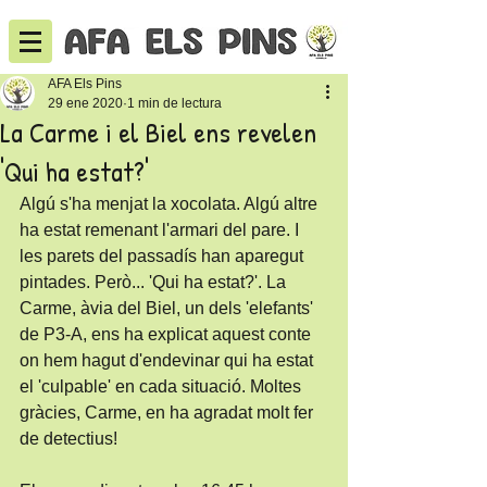
AFA Els Pins
29 ene 2020
1 min de lectura
La Carme i el Biel ens revelen
'Qui ha estat?'
Algú s'ha menjat la xocolata. Algú altre 
ha estat remenant l'armari del pare. I 
les parets del passadís han aparegut 
pintades. Però... 'Qui ha estat?'. La 
Carme, àvia del Biel, un dels 'elefants' 
de P3-A, ens ha explicat aquest conte 
on hem hagut d'endevinar qui ha estat 
el 'culpable' en cada situació. Moltes 
gràcies, Carme, en ha agradat molt fer 
de detectius!