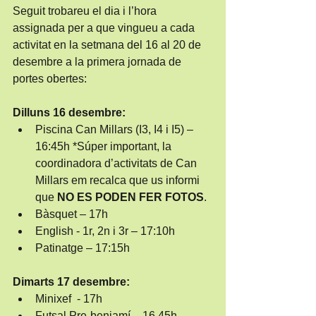
Seguit trobareu el dia i l’hora 
assignada per a que vingueu a cada 
activitat en la setmana del 16 al 20 de 
desembre a la primera jornada de 
portes obertes:
Dilluns 16 desembre:
Piscina Can Millars (I3, I4 i I5) – 
16:45h *Súper important, la 
coordinadora d’activitats de Can 
Millars em recalca que us informi 
que 
NO ES PODEN FER FOTOS
.
Bàsquet – 17h
English - 1r, 2n i 3r – 17:10h
Patinatge – 17:15h
Dimarts 17 desembre:
Minixef  - 17h
Futsal Pre-benjamí – 16.45h