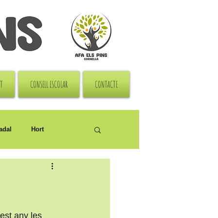
RT
CONSELL ESCOLAR
CONTACTE
adal
Hort
est any les 