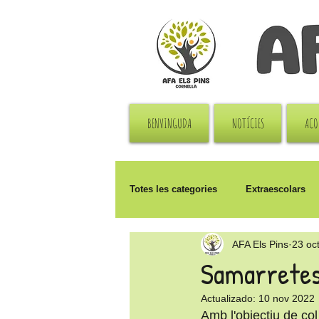
BENVINGUDA
NOTÍCIES
ACO
Totes les categories
Extraescolars
AFA Els Pins
23 oc
Reunions
Solidaritat
Pat
Samarretes 
Actualizado:
10 nov 2022
Amb l'objectiu de col