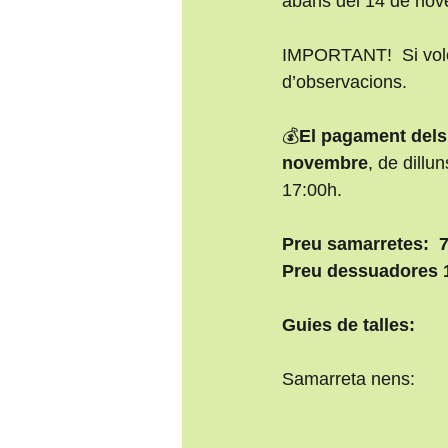
abans del 14 de nov
IMPORTANT!  Si voleu
d’observacions. 
💰
El pagament dels 
novembre
, de dillu
17:00h.
Preu samarretes:  
Preu dessuadores 
Guies de talles:
Samarreta nens: