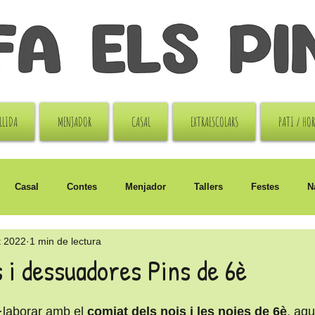
LLIDA
MENJADOR
CASAL
EXTRAESCOLARS
PATI / HO
Casal
Contes
Menjador
Tallers
Festes
N
t 2022
1 min de lectura
i
Sant Jordi
i dessuadores Pins de 6è
·laborar amb el 
comiat dels nois i les noies de 6è
, aqu