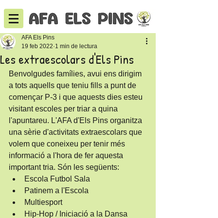
AFA Els Pins
19 feb 2022
1 min de lectura
Les extraescolars d'Els Pins
Benvolgudes famílies, avui ens dirigim 
a tots aquells que teniu fills a punt de 
començar P-3 i que aquests dies esteu 
visitant escoles per triar a quina 
l'apuntareu. L'AFA d'Els Pins organitza 
una sèrie d'activitats extraescolars que 
volem que coneixeu per tenir més 
informació a l'hora de fer aquesta 
important tria. Són les següents:
Escola Futbol Sala
Patinem a l'Escola
Multiesport
Hip-Hop / Iniciació a la Dansa