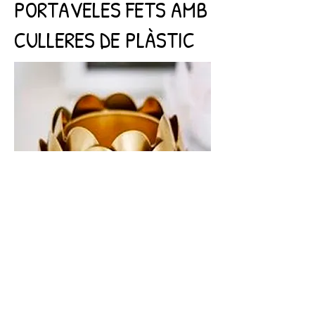
PORTAVELES FETS AMB
CULLERES DE PLÀSTIC
portaespelmes amb culleres de plàstic és
fàcil , econòmic i amb un resultat original .
I a més els materials són realment senzills
d'aconseguir.